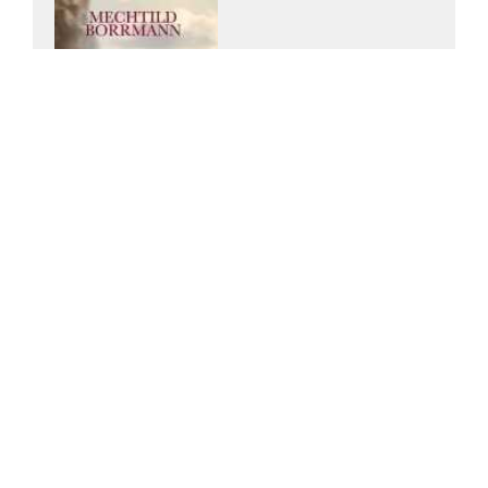
Mechtild Borrmann
Lebensbande.