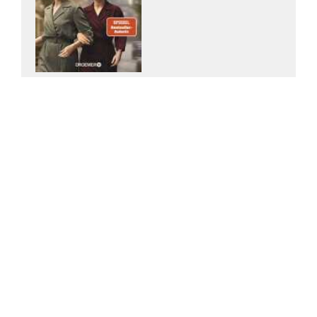
Mechtild Borrmann
Lebensbande.