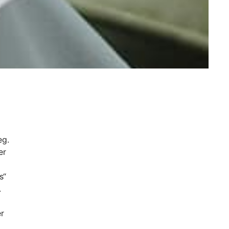
eg.
er
s“
.
er