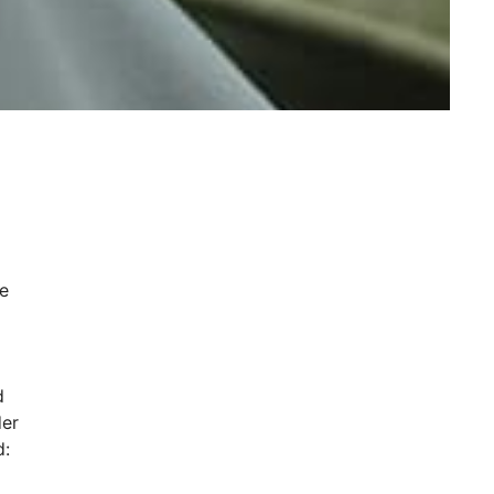
ee
d
der
d: